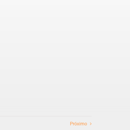
Próximo