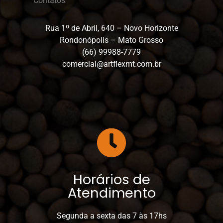
Contatos
Rua 1º de Abril, 640 – Novo Horizonte
Rondonópolis – Mato Grosso
N
(66) 99988-7779
o
comercial@artflexmt.com.br
m
N
e
ú
*
m
e
Enviar
r
o
W
h
a
t
Horários de
s
a
Atendimento
p
p
Segunda a sexta das 7 às 17hs
*