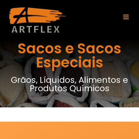
Ir
para
o
conteúdo
Sacos e Sacos
Especiais
Grãos, Líquidos, Alimentos e
Produtos Químicos