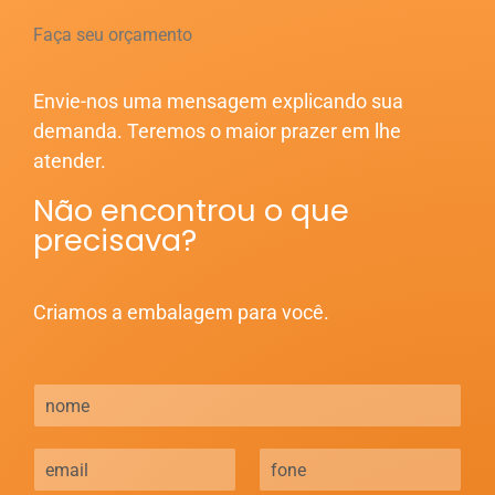
Faça seu orçamento
Envie-nos uma mensagem explicando sua
demanda. Teremos o maior prazer em lhe
atender.
Não encontrou o que
precisava?
Criamos a embalagem para você.
N
o
m
E
F
e
-
o
*