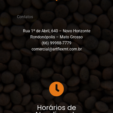
Enviar
r
o
W
Contatos
h
a
t
Rua 1º de Abril, 640 – Novo Horizonte
s
Rondonópolis – Mato Grosso
a
(66) 99988-7779
p
p
comercial@artflexmt.com.br
*
Horários de