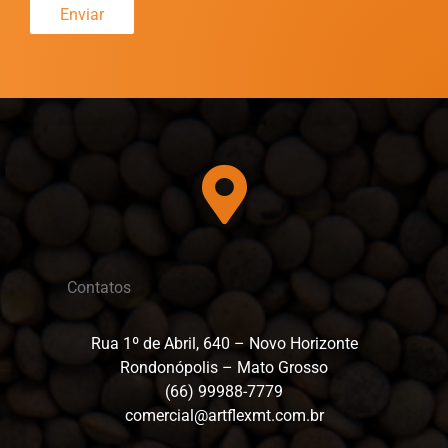
m
o
Enviar
*
m
N
e
ú
*
m
e
Enviar
r
o
W
h
a
t
s
a
p
Contatos
p
*
Rua 1º de Abril, 640 – Novo Horizonte
Rondonópolis – Mato Grosso
(66) 99988-7779
comercial@artflexmt.com.br