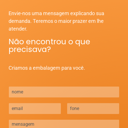
Envie-nos uma mensagem explicando sua
demanda. Teremos o maior prazer em lhe
atender.
Não encontrou o que
precisava?
Criamos a embalagem para você.
N
o
m
E
F
e
-
o
*
m
n
M
a
e
e